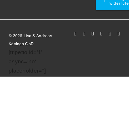
widerruf
©
2026 Lisa & Andreas
Könings GbR
[tripetto id='1'
async='no'
placeholder='']