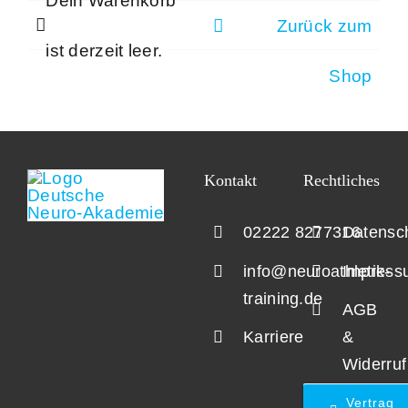
Dein Warenkorb
Zum
Zurück zum
Inhalt
ist derzeit leer.
springen
Shop
Kontakt
Rechtliches
02222 8277316
Datensc
info@neuroathletik-
Impress
training.de
AGB
Karriere
&
Widerruf
Vertrag