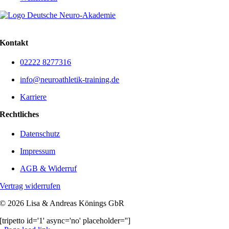
Kontakt
02222 8277316
info@neuroathletik-training.de
Karriere
Rechtliches
Datenschutz
Impressum
AGB & Widerruf
Vertrag widerrufen
©
2026 Lisa & Andreas Könings GbR
[tripetto id='1' async='no' placeholder='']