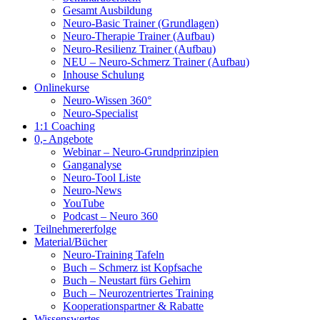
Gesamt Ausbildung
Neuro-Basic Trainer (Grundlagen)
Neuro-Therapie Trainer (Aufbau)
Neuro-Resilienz Trainer (Aufbau)
NEU – Neuro-Schmerz Trainer (Aufbau)
Inhouse Schulung
Onlinekurse
Neuro-Wissen 360°
Neuro-Specialist
1:1 Coaching
0,- Angebote
Webinar – Neuro-Grundprinzipien
Ganganalyse
Neuro-Tool Liste
Neuro-News
YouTube
Podcast – Neuro 360
Teilnehmererfolge
Material/Bücher
Neuro-Training Tafeln
Buch – Schmerz ist Kopfsache
Buch – Neustart fürs Gehirn
Buch – Neurozentriertes Training
Kooperationspartner & Rabatte
Wissenswertes