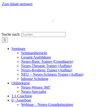
Zum Inhalt springen
Suche nach:
Seminare
Seminarübersicht
Gesamt Ausbildung
Neuro-Basic Trainer (Grundlagen)
Neuro-Therapie Trainer (Aufbau)
Neuro-Resilienz Trainer (Aufbau)
NEU – Neuro-Schmerz Trainer (Aufbau)
Inhouse Schulung
Onlinekurse
Neuro-Wissen 360°
Neuro-Specialist
1:1 Coaching
0,- Angebote
Webinar – Neuro-Grundprinzipien