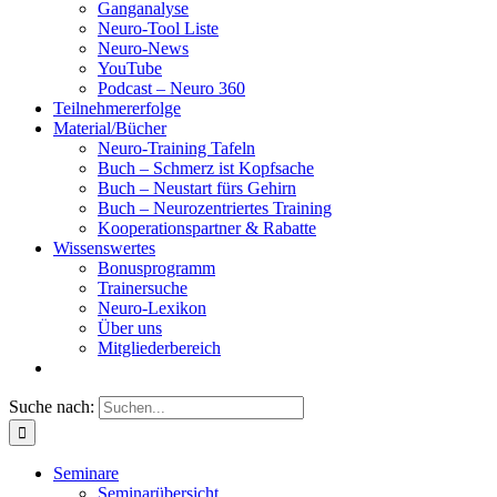
Ganganalyse
Neuro-Tool Liste
Neuro-News
YouTube
Podcast – Neuro 360
Teilnehmererfolge
Material/Bücher
Neuro-Training Tafeln
Buch – Schmerz ist Kopfsache
Buch – Neustart fürs Gehirn
Buch – Neurozentriertes Training
Kooperationspartner & Rabatte
Wissenswertes
Bonusprogramm
Trainersuche
Neuro-Lexikon
Über uns
Mitgliederbereich
Suche nach:
Seminare
Seminarübersicht