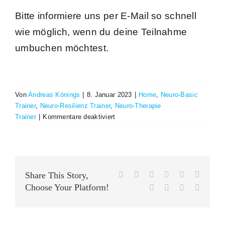
Bitte informiere uns per E-Mail so schnell
wie möglich, wenn du deine Teilnahme
umbuchen möchtest.
Von
Andreas Könings
|
8. Januar 2023
|
Home
,
Neuro-Basic
Trainer
,
Neuro-Resilienz Trainer
,
Neuro-Therapie
für
Trainer
|
Kommentare deaktiviert
Was
mache
ich,
wenn
ich
Facebook
X
Reddit
LinkedIn
WhatsApp
Tumblr
Share This Story,
an
Choose Your Platform!
Pinterest
Vk
Xing
E-
dem
Mail
gebuchten
Seminartermin