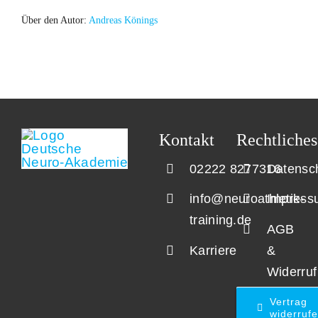
doch
nicht
Über den Autor:
Andreas Könings
teilnehmen
kann?
Kontakt
Rechtliches
02222 8277316
Datensc
info@neuroathletik-
Impress
training.de
AGB
Karriere
&
Widerruf
Vertrag
widerruf