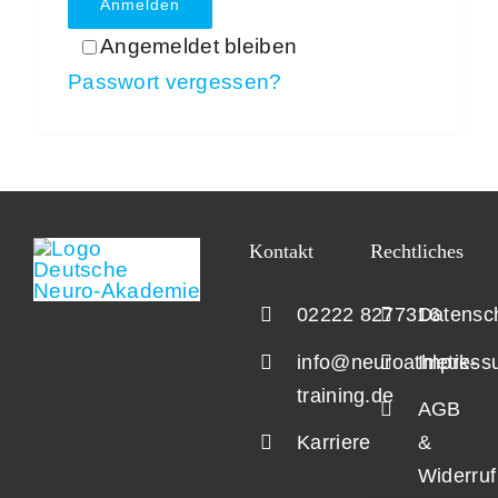
Anmelden
Angemeldet bleiben
Passwort vergessen?
Kontakt
Rechtliches
02222 8277316
Datensc
info@neuroathletik-
Impress
training.de
AGB
Karriere
&
Widerruf