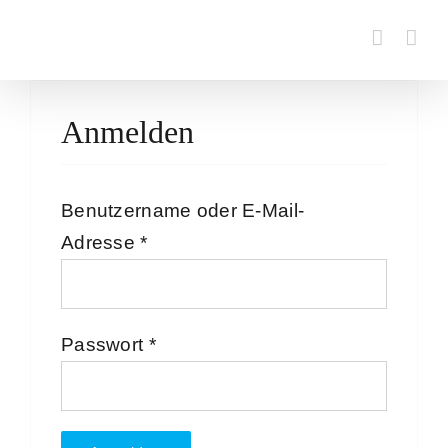
Zum
Inhalt
springen
Anmelden
Benutzername oder E-Mail-
Erforderlich
Adresse
*
Erforderlich
Passwort
*