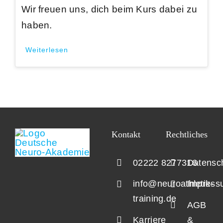
Wir freuen uns, dich beim Kurs dabei zu
haben.
Weiterlesen
Kontakt
Rechtliches
02222 8277316
Datensc
info@neuroathletik-
Impress
training.de
AGB
Karriere
&