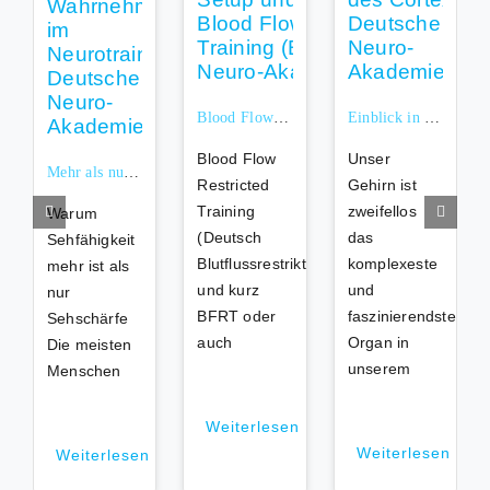
Blood Flow Restricted (BFR) Training
Einblick in die Neuroanatomie: Der Kortex im Detail
Blood Flow
Unser
Mehr als nur scharf sehen: Die 9 Säulen deiner Sehfähigkeit
Restricted
Gehirn ist
Training
zweifellos
Warum
(Deutsch
das
Sehfähigkeit
Blutflussrestriktionstraining)
komplexeste
mehr ist als
und kurz
und
nur
BFRT oder
faszinierendste
Sehschärfe
auch
Organ in
Die meisten
unserem
Menschen
Weiterlesen
Weiterlesen
Weiterlesen