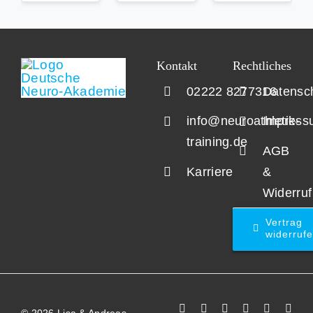
Kontakt
Rechtliches
02222 8277316
Datensc
info@neuroathletik-
Impress
training.de
AGB
Karriere
&
Widerruf
Vertrag
widerruf
©
2026 Lisa & Andreas