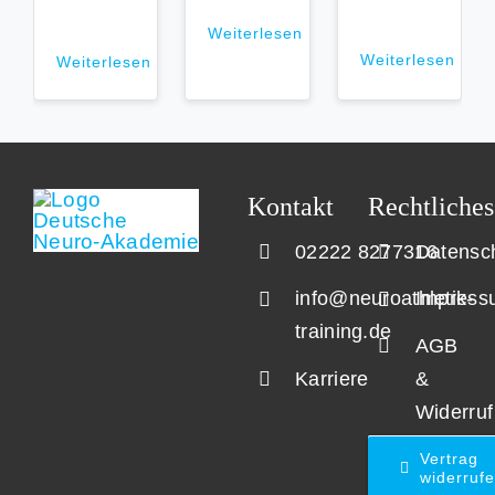
Weiterlesen
Weiterlesen
Weiterlesen
Kontakt
Rechtliches
02222 8277316
Datensc
info@neuroathletik-
Impress
training.de
AGB
Karriere
&
Widerruf
Vertrag
widerruf