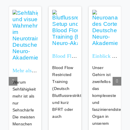
Blood Flow Restricted (BFR) Training
Einblick in die Neuroanatomie: Der Kortex im Detail
Blood Flow
Unser
Mehr als nur scharf sehen: Die 9 Säulen deiner Sehfähigkeit
Restricted
Gehirn ist
Training
zweifellos
Warum
(Deutsch
das
Sehfähigkeit
Blutflussrestriktionstraining)
komplexeste
mehr ist als
und kurz
und
nur
BFRT oder
faszinierendste
Sehschärfe
auch
Organ in
Die meisten
unserem
Menschen