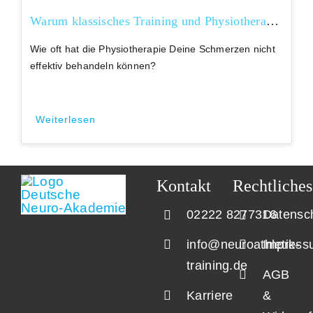
Warum klassisches Training und Physiotherapie oft versagt und was unser Gehirn damit zu tun hat
Wie oft hat die Physiotherapie Deine Schmerzen nicht
effektiv behandeln können?
Weiterlesen
Kontakt
Rechtliches
02222 8277316
Datensc
info@neuroathletik-
Impress
training.de
AGB
Karriere
&